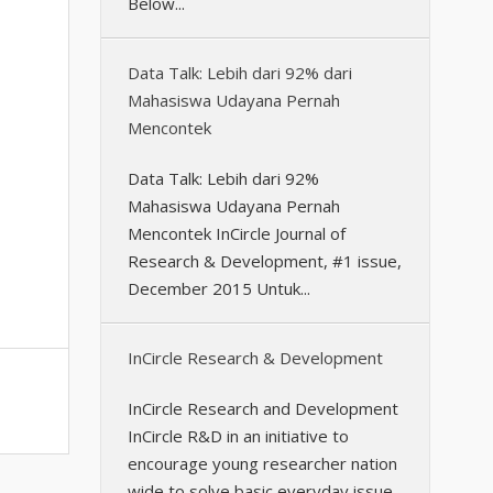
Below...
Data Talk: Lebih dari 92% dari
Mahasiswa Udayana Pernah
Mencontek
Data Talk: Lebih dari 92%
Mahasiswa Udayana Pernah
Mencontek InCircle Journal of
Research & Development, #1 issue,
December 2015 Untuk...
InCircle Research & Development
InCircle Research and Development
InCircle R&D in an initiative to
encourage young researcher nation
wide to solve basic everyday issue...