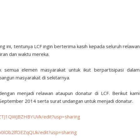
g ini, tentunya LCF ingin berterima kasih kepada seluruh relawan
kiran dan waktu mereka.
k semua elemen masyarakat untuk ikut berpartisipasi dalam
gun masyarakat di sekitarnya.
dengan menjadi relawan ataupun donatur di LCF. Berikut kami
i-September 2014 serta surat undangan untuk menjadi donatur.
riZTJ1QWJBZHBYUVk/edit?usp=sharing
rib0lOb2lfOEZqQUk/edit?usp=sharing