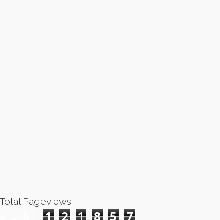
Total Pageviews
1
2
1
8
5
7