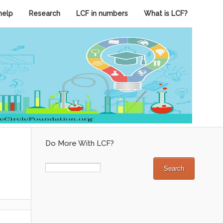
help
Research
LCF in numbers
What is LCF?
Do More With LCF?